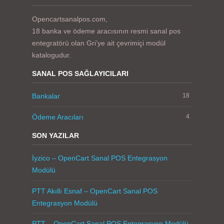
Opencartsanalpos.com,
18 banka ve ödeme aracısının resmi sanal pos
entegratörü olan Gri’ye ait çevrimiçi modül
katalogudur.
SANAL POS SAĞLAYICILARI
Bankalar
18
Ödeme Aracıları
4
SON YAZILAR
İyzico – OpenCart Sanal POS Entegrasyon
Modülü
PTT Akıllı Esnaf – OpenCart Sanal POS
Entegrasyon Modülü
PTT – OpenCart Sanal POS Entegrasyon Modülü