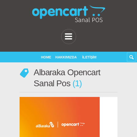
HOME
HAKKIMIZDA
İLETIŞIM
Albaraka Opencart
Sanal Pos
1