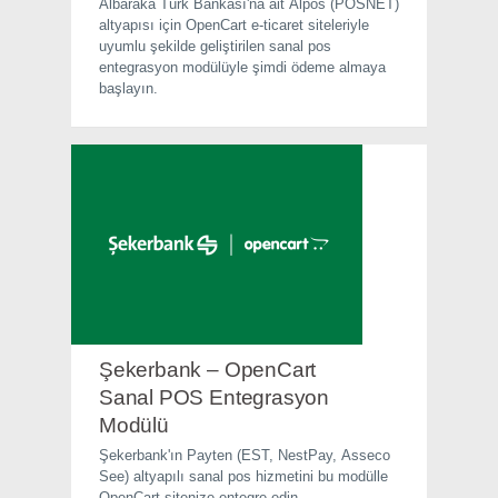
Albaraka Türk Bankası'na ait Alpos (POSNET)
altyapısı için OpenCart e-ticaret siteleriyle
uyumlu şekilde geliştirilen sanal pos
entegrasyon modülüyle şimdi ödeme almaya
başlayın.
Şekerbank – OpenCart
Sanal POS Entegrasyon
Modülü
Şekerbank'ın Payten (EST, NestPay, Asseco
See) altyapılı sanal pos hizmetini bu modülle
OpenCart sitenize entegre edin.