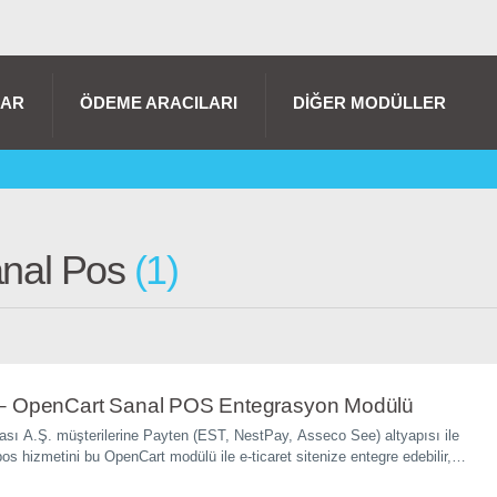
LAR
ÖDEME ARACILARI
DIĞER MODÜLLER
anal Pos
1
– OpenCart Sanal POS Entegrasyon Modülü
ası A.Ş. müşterilerine Payten (EST, NestPay, Asseco See) altyapısı ile
os hizmetini bu OpenCart modülü ile e-ticaret sitenize entegre edebilir,
aşlayabilirsiniz.