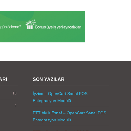
ARI
SON YAZILAR
18
İyzico – OpenCart Sanal POS
Entegrasyon Modülü
4
PTT Akıllı Esnaf – OpenCart Sanal POS
Entegrasyon Modülü