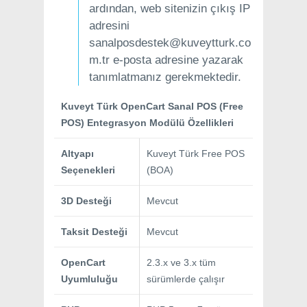
ardından, web sitenizin çıkış IP
adresini
sanalposdestek@kuveytturk.co
m.tr e-posta adresine yazarak
tanımlatmanız gerekmektedir.
Kuveyt Türk OpenCart Sanal POS (Free
POS) Entegrasyon Modülü Özellikleri
Altyapı
Kuveyt Türk Free POS
Seçenekleri
(BOA)
3D Desteği
Mevcut
Taksit Desteği
Mevcut
OpenCart
2.3.x ve 3.x tüm
Uyumluluğu
sürümlerde çalışır