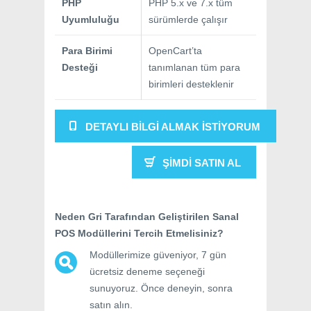
PHP
PHP 5.x ve 7.x tüm
Uyumluluğu
sürümlerde çalışır
Para Birimi
OpenCart’ta
Desteği
tanımlanan tüm para
birimleri desteklenir
DETAYLI BILGI ALMAK İSTIYORUM
ŞIMDI SATIN AL
Neden Gri Tarafından Geliştirilen Sanal
POS Modüllerini Tercih Etmelisiniz?
Modüllerimize güveniyor, 7 gün
ücretsiz deneme seçeneği
sunuyoruz. Önce deneyin, sonra
satın alın.