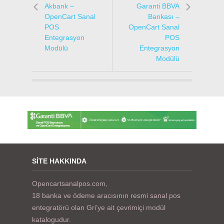
Akbank –
Garanti BBVA
OpenCart Sanal
Bankası –
POS
OpenCart Sanal
Entegrasyon
POS
Modülü
Entegrasyon
Modülü
SITE HAKKINDA
Opencartsanalpos.com,
18 banka ve ödeme aracısının resmi sanal pos
entegratörü olan Gri’ye ait çevrimiçi modül
katalogudur.