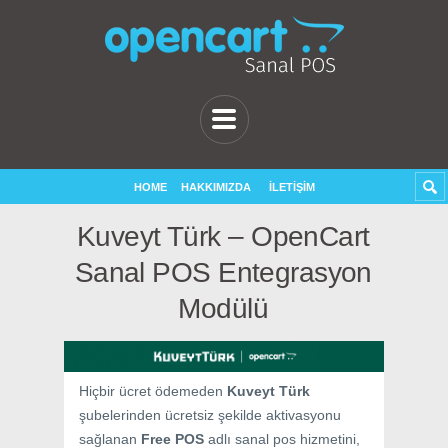
HOME
HAKKIMIZDA
İLETIŞIM
Kuveyt Türk – OpenCart
Sanal POS Entegrasyon
Modülü
Hiçbir ücret ödemeden
Kuveyt Türk
şubelerinden ücretsiz şekilde aktivasyonu
sağlanan
Free POS
adlı sanal pos hizmetini,